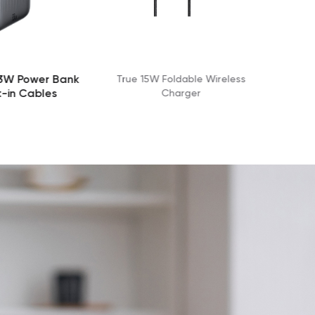
 Foldable Wireless
True 15W Retractable Wireless
Charger
Car Charger