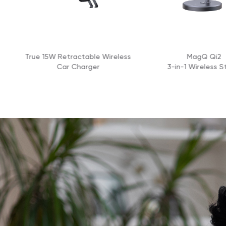
eless
MagQ Qi2
USB-C to USB-C
3-in-1 Wireless Stand
with Breathi