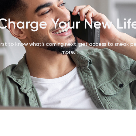
Charge Your New Lif
first to know what's coming next, get access to sneak p
more.