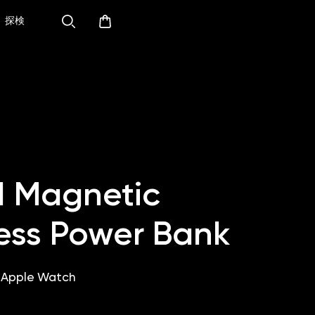
探検
1 Magnetic
ess Power Bank
d Apple Watch