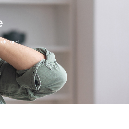
e
eeks and