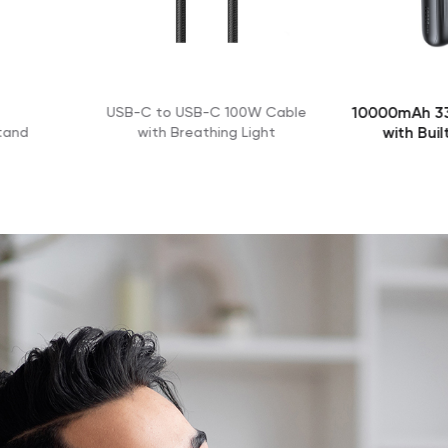
10000mAh 33W Power Bank
 100W Cable
True 15W
with Built-in Cables
ng Light