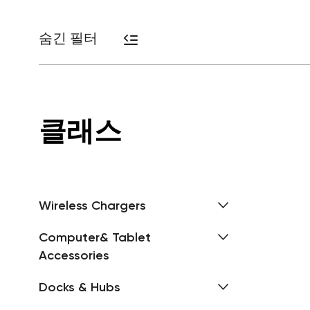
숨긴 필터
클래스
Wireless Chargers
Computer& Tablet
Accessories
Docks & Hubs