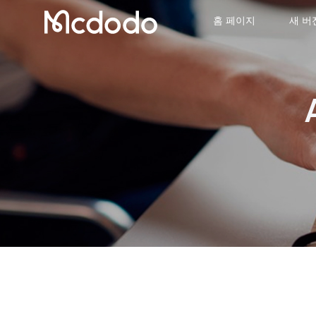
홈 페이지
새 버