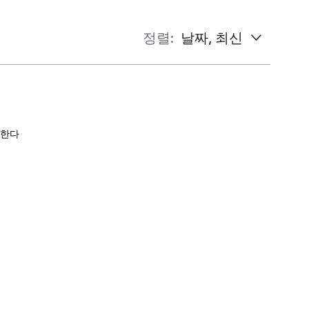
정렬:
날짜, 최신
!한다