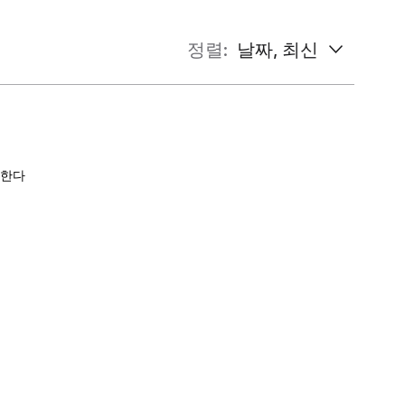
정렬:
날짜, 최신
!한다