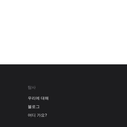
탐사
우리에 대해
블로그
어디 가요?