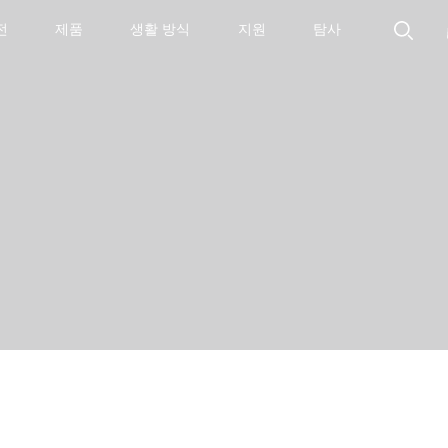
전
제품
생활 방식
지원
탐사