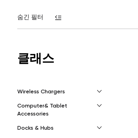
숨긴 필터
클래스
Wireless Chargers
Computer& Tablet
Accessories
Docks & Hubs