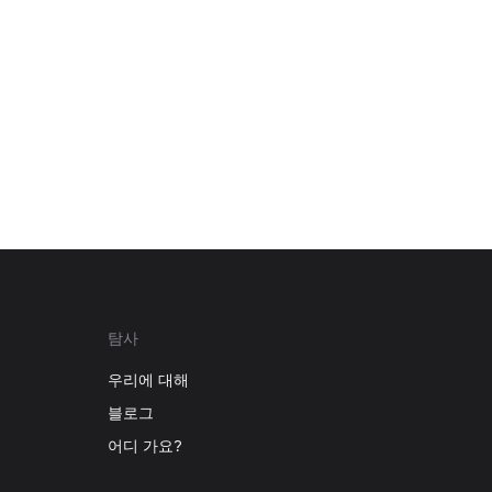
탐사
우리에 대해
블로그
어디 가요?