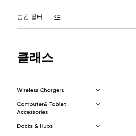
숨긴 필터
클래스
Wireless Chargers
Computer& Tablet
Accessories
Docks & Hubs