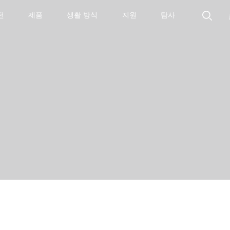
전
제품
생활 방식
지원
탐사