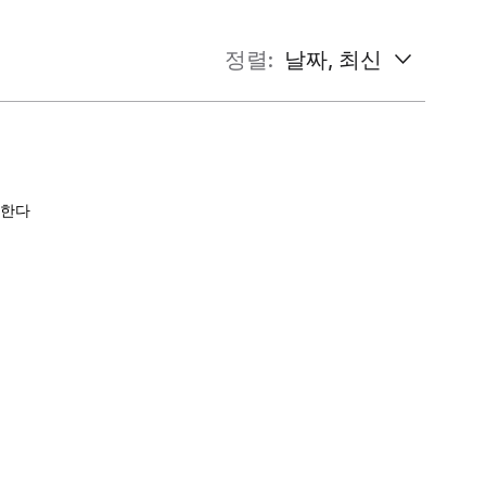
정렬:
날짜, 최신
!한다