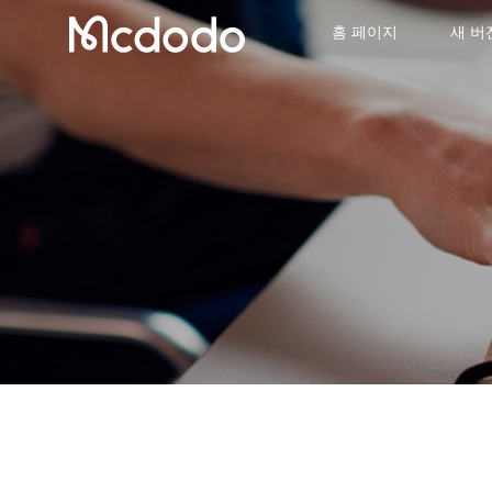
홈 페이지
새 버