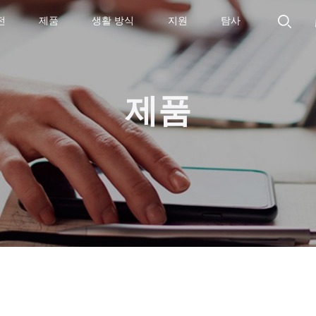
전
제품
생활 방식
지원
탐사
제품