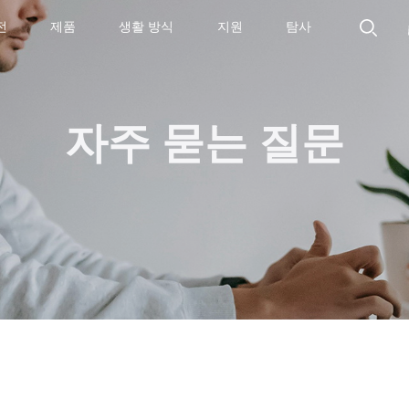
전
제품
생활 방식
지원
탐사
자주 묻는 질문