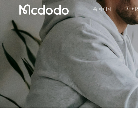
홈 페이지
새 버